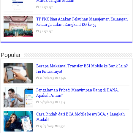
Masuk dengan Mudah
4 days ago
TP PKK Riau Adakan Pelatihan Manajemen Keuangan
Keluarga dalam Rangka HKG ke-53
5 days ago
Popular
Berapa Maksimal Transfer BSI Mobile ke Bank Lain?
Ini Rinciannya!
12/06/2025
2,746
Pengalaman Pribadi Menyimpan Uang di DANA,
Apakah Aman?
04/05/2025
2,714
Cara Pindah dari BCA Mobile ke myBCA, 5 Langkah
Mudah!
15/05/2025
2,570