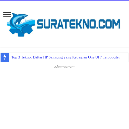
Top 3 Tekno: Daftar HP Samsung yang Kebagian One UI 7 Terpopuler
Advertisement