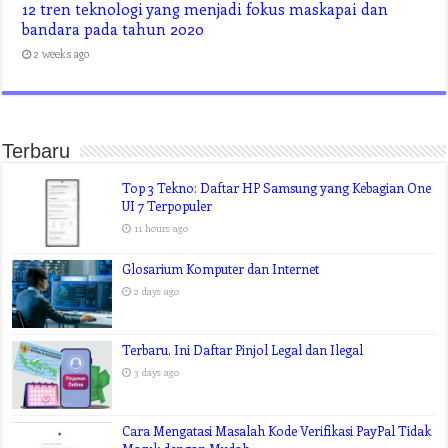
12 tren teknologi yang menjadi fokus maskapai dan
bandara pada tahun 2020
2 weeks ago
Terbaru
Top 3 Tekno: Daftar HP Samsung yang Kebagian One
UI 7 Terpopuler
11 hours ago
Glosarium Komputer dan Internet
2 days ago
Terbaru, Ini Daftar Pinjol Legal dan Ilegal
3 days ago
Cara Mengatasi Masalah Kode Verifikasi PayPal Tidak