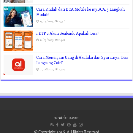
Cara Pindah dari BCA Mobile ke myBCA, 5 Langkah
Mudah!
15/05/2025
2,556
1 KTP 2 Akun Seabank, Apakah Bisa?
14/05/2025
2,448
Cara Meminjam Uang di Akulaku dan Syaratnya, Bisa
Langsung Cair?
01/06/2025
2,373
suratekno.com
© Copyright 2026, All Rights Reserved