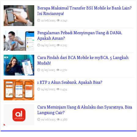
Berapa Maksimal Transfer BSI Mobile ke Bank Lain?
Ini Rinciannya!
12/06/2025
2,747
Pengalaman Pribadi Menyimpan Uang di DANA,
Apakah Aman?
04/05/2025
2,715
Cara Pindah dari BCA Mobile ke myBCA, 5 Langkah
Mudah!
15/05/2025
2,570
1 KTP 2 Akun Seabank, Apakah Bisa?
14/05/2025
2,454
Cara Meminjam Uang di Akulaku dan Syaratnya, Bisa
Langsung Cair?
01/06/2025
2,386