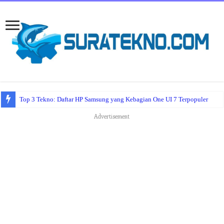
Top 3 Tekno: Daftar HP Samsung yang Kebagian One UI 7 Terpopuler
Advertisement