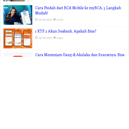
5 days ago
Popular
Berapa Maksimal Transfer BSI Mobile ke Bank Lain?
Ini Rinciannya!
12/06/2025
2,747
Pengalaman Pribadi Menyimpan Uang di DANA,
Apakah Aman?
04/05/2025
2,715
Cara Pindah dari BCA Mobile ke myBCA, 5 Langkah
Mudah!
15/05/2025
2,570
1 KTP 2 Akun Seabank, Apakah Bisa?
14/05/2025
2,455