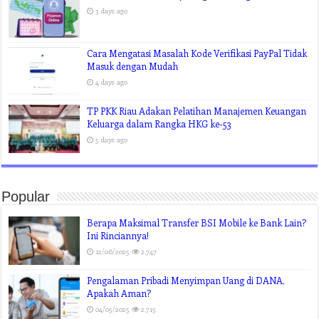
Terbaru
Top 3 Tekno: Daftar HP Samsung yang Kebagian One
UI 7 Terpopuler
16 hours ago
Glosarium Komputer dan Internet
2 days ago
Terbaru, Ini Daftar Pinjol Legal dan Ilegal
3 days ago
Cara Mengatasi Masalah Kode Verifikasi PayPal Tidak
Masuk dengan Mudah
4 days ago
TP PKK Riau Adakan Pelatihan Manajemen Keuangan
Keluarga dalam Rangka HKG ke-53