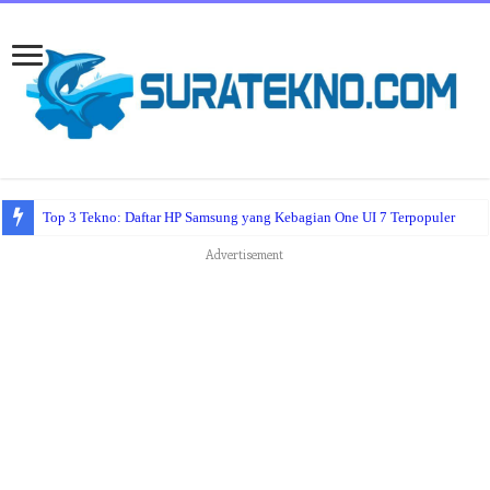
Top 3 Tekno: Daftar HP Samsung yang Kebagian One UI 7 Terpopuler
Advertisement