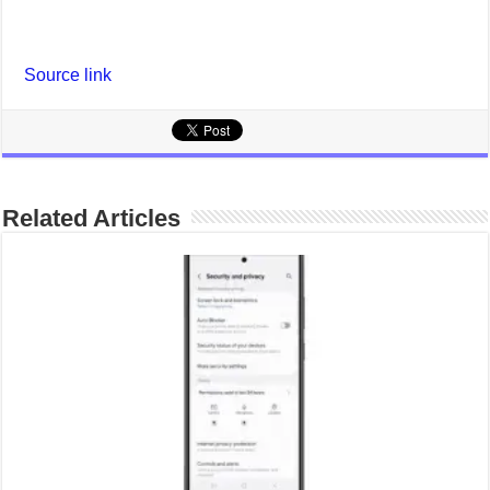
Vivo Indonesia
Vivo Y03 dibekali fitur unggulan kamera
13 MP, baterai 5.000 mAh, fitur ketahanan terhadap
percikan air dan debu dengan rating IP54.
Source link