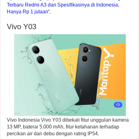
Chipset: MediaTek Helio G36
RAM/ROM: 4/128 GB
Kamera depan: 5 MP
Kamera belakang: (utama) 8 MP, Lensa sekunder
Baterai: 5.000 mAh
Trending :
Menyiapkan Monitor Bayi
Multi-ruangan
Spesifikasi lengkapnya bisa disimak di artikel “
Harga
Terbaru Redmi A3 dan Spesifikasinya di Indonesia,
Hanya Rp 1 jutaan
“.
Vivo Y03