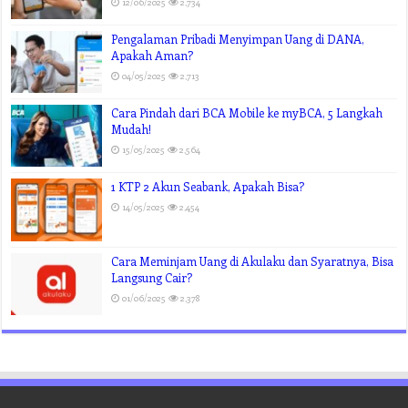
12/06/2025
2,734
Pengalaman Pribadi Menyimpan Uang di DANA,
Apakah Aman?
04/05/2025
2,713
Cara Pindah dari BCA Mobile ke myBCA, 5 Langkah
Mudah!
15/05/2025
2,564
1 KTP 2 Akun Seabank, Apakah Bisa?
14/05/2025
2,454
Cara Meminjam Uang di Akulaku dan Syaratnya, Bisa
Langsung Cair?
01/06/2025
2,378