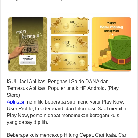
I
S
U
L
J
a
d
i
A
p
l
i
k
a
s
i
P
e
n
g
h
a
s
i
l
S
a
l
d
o
D
A
N
A
d
a
n
T
e
r
m
a
s
u
k
A
p
l
i
k
a
s
i
P
o
p
u
l
e
r
u
n
t
u
k
H
P
A
n
d
r
o
i
d
.
(
P
l
a
y
S
t
o
r
e
)
Aplikasi
memiliki beberapa sub menu yaitu Play Now.
User Profile, Leaderboard, dan Informasi. Saat memilih
Play Now, pemain dapat menemukan beragam kuis
yang dapay dipilih.
Beberapa kuis mencakup Hitung Cepat, Cari Kata, Cari