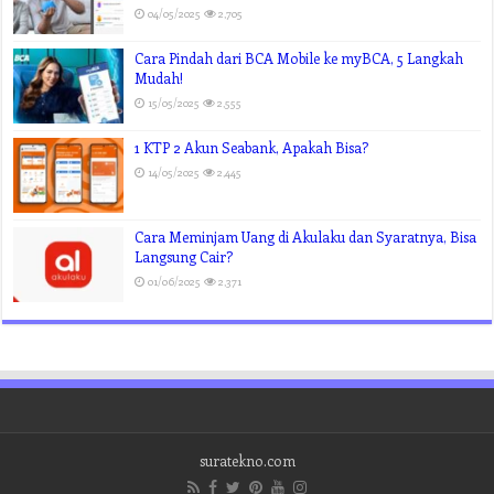
04/05/2025
2,705
Cara Pindah dari BCA Mobile ke myBCA, 5 Langkah
Mudah!
15/05/2025
2,555
1 KTP 2 Akun Seabank, Apakah Bisa?
14/05/2025
2,445
Cara Meminjam Uang di Akulaku dan Syaratnya, Bisa
Langsung Cair?
01/06/2025
2,371
suratekno.com