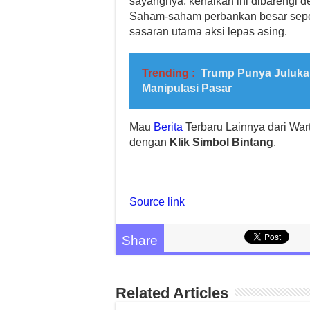
sayangnya, kenaikan ini dibarengi de
Saham-saham perbankan besar sepe
sasaran utama aksi lepas asing.
Trending :
Trump Punya Julukan 
Manipulasi Pasar
Mau
Berita
Terbaru Lainnya dari Wa
dengan
Klik Simbol Bintang
.
Source link
Share
Related Articles