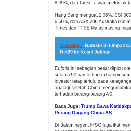
8,09%, dan Taiex Taiwan melonjak t
Hang Seng menguat 2,06%, CSI 300 
6,60%, dan ASX 200 Australia ikut
Times dan FTSE Malay masing-masi
Trending :
Bareskrim Limpahka
Net89 ke Kejari Jakbar
Euforia ini sebagian besar dipicu o
selama 90 hari terhadap hampir semu
investor tetap tertuju pada ketegang
apalagi setelah China mengumumka
terhadap barang-barang AS.
Baca Juga:
Trump Bawa Ketidakpa
Perang Dagang China-AS
Di dalam negeri, IHSG juga ikut meni