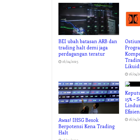
BEI ubah batasan ARB dan
Ostiu
trading halt demi jaga
Progr
perdagangan teratur
Kompet
Tradin
16/04/2025
Likuid
16/04/
Keputu
15% – 
Lindun
Efisien
16/04/
Awas! IHSG Besok
Berpotensi Kena Trading
Halt