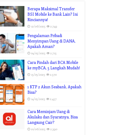
Berapa Maksimal Transfer
BSI Mobile ke Bank Lain? Ini
Rinciannya!
12/06/2025
2,749
Pengalaman Pribadi
Menyimpan Uang di DANA,
Apakah Aman?
04/05/2025
2,715
Cara Pindah dari BCA Mobile
ke myBCA, 5 Langkah Mudah!
15/05/2025
2,570
1 KTP 2 Akun Seabank, Apakah
Bisa?
14/05/2025
2,457
Cara Meminjam Uang di
Akulaku dan Syaratnya, Bisa
Langsung Cair?
01/06/2025
2,390