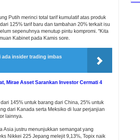
g Putih merinci total tarif kumulatif atas produk
ari 125% tarif baru dan tambahan 20% terkait isu
p belum sepenuhnya menutup pintu kompromi. “Kita
temuan Kabinet pada Kamis sore.
i ada insider trading imbas
, Mirae Asset Sarankan Investor Cermati 4
diri dari 145% untuk barang dari China, 25% untuk
ng dari Kanada serta Meksiko di luar perjanjian
r lainnya.
rsa Asia justru menunjukkan semangat yang
deks Nikkei 225 Jepang melejit 9,13%, Topix naik