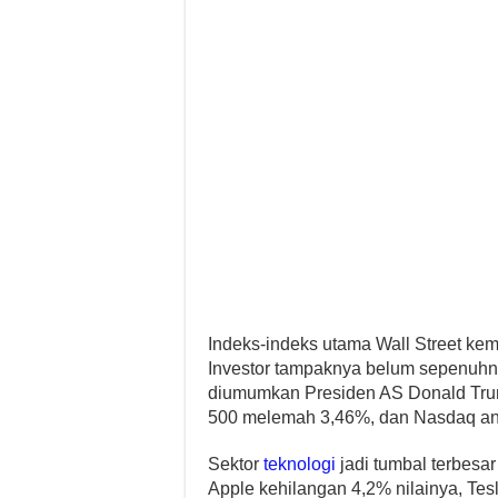
Indeks-indeks utama Wall Street ke
Investor tampaknya belum sepenuhn
diumumkan Presiden AS Donald Trum
500 melemah 3,46%, dan Nasdaq anjl
Sektor
teknologi
jadi tumbal terbesa
Apple kehilangan 4,2% nilainya, Tes