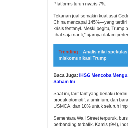
Platforms turun nyaris 7%.
Tekanan jual semakin kuat usai Gedun
China mencapai 145%—yang terdiri d
krisis fentanyl. Meski begitu, Trum
lihat saja nanti,” ujarnya dalam per
Trending :
Analis nilai spekulas
miskomunikasi Trump
Baca Juga:
IHSG Mencoba Menguat
Saham Ini
Saat ini, tarif-tarif yang berlaku ter
produk otomotif, aluminium, dan bara
USMCA, dan 10% untuk seluruh impo
Sementara Wall Street terpuruk, bu
berbanding terbalik. Kamis (9/4), in