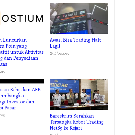
m Luncurkan
Awas, Bisa Trading Halt
am Poin yang
Lagi!
itif untuk Aktivitas
16/04/2025
g dan Penyediaan
itas
2025
san Kebijakan ARB
Seimbangkan
gi Investor dan
si Pasar
2025
Bareskrim Serahkan
Tersangka Robot Trading
Net89 ke Kejari