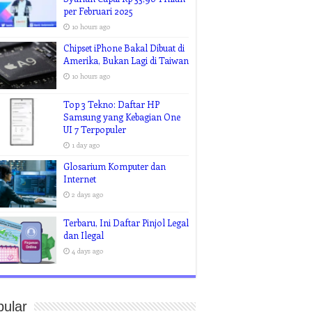
per Februari 2025
10 hours ago
Chipset iPhone Bakal Dibuat di
Amerika, Bukan Lagi di Taiwan
10 hours ago
Top 3 Tekno: Daftar HP
Samsung yang Kebagian One
UI 7 Terpopuler
1 day ago
Glosarium Komputer dan
Internet
2 days ago
Terbaru, Ini Daftar Pinjol Legal
dan Ilegal
4 days ago
pular