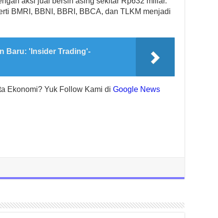
ngan aksi jual bersih asing sekitar Rp632 miliar.
rti BMRI, BBNI, BBRI, BBCA, dan TLKM menjadi
Baru: 'Insider Trading'-
rta Ekonomi? Yuk Follow Kami di
Google News