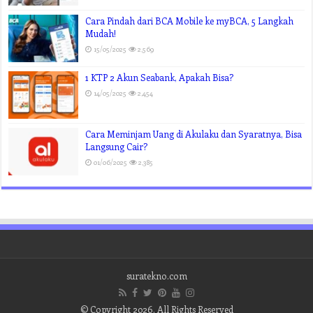
Cara Pindah dari BCA Mobile ke myBCA, 5 Langkah
Mudah!
15/05/2025
2,569
1 KTP 2 Akun Seabank, Apakah Bisa?
14/05/2025
2,454
Cara Meminjam Uang di Akulaku dan Syaratnya, Bisa
Langsung Cair?
01/06/2025
2,385
suratekno.com
© Copyright 2026, All Rights Reserved