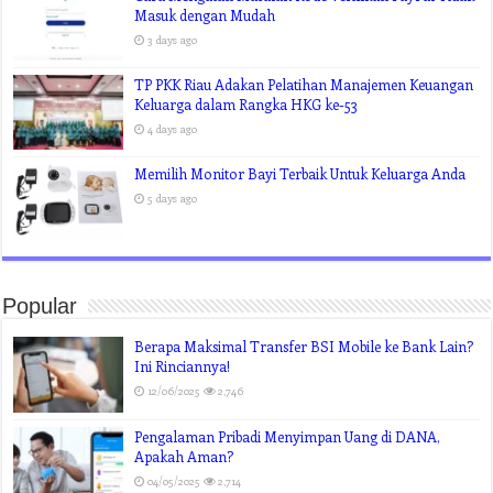
Masuk dengan Mudah
3 days ago
TP PKK Riau Adakan Pelatihan Manajemen Keuangan
Keluarga dalam Rangka HKG ke-53
4 days ago
Memilih Monitor Bayi Terbaik Untuk Keluarga Anda
5 days ago
Popular
Berapa Maksimal Transfer BSI Mobile ke Bank Lain?
Ini Rinciannya!
12/06/2025
2,746
Pengalaman Pribadi Menyimpan Uang di DANA,
Apakah Aman?
04/05/2025
2,714