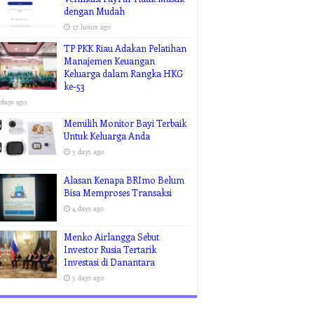
dengan Mudah
17 hours ago
TP PKK Riau Adakan Pelatihan
Manajemen Keuangan
Keluarga dalam Rangka HKG
ke-53
 days ago
Memilih Monitor Bayi Terbaik
Untuk Keluarga Anda
3 days ago
Alasan Kenapa BRImo Belum
Bisa Memproses Transaksi
4 days ago
Menko Airlangga Sebut
Investor Rusia Tertarik
Investasi di Danantara
5 days ago