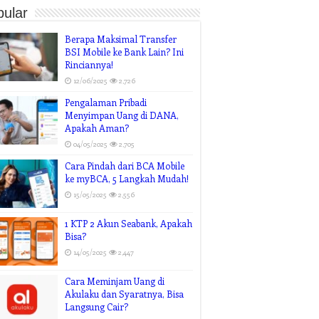
pular
Berapa Maksimal Transfer
BSI Mobile ke Bank Lain? Ini
Rinciannya!
12/06/2025
2,726
Pengalaman Pribadi
Menyimpan Uang di DANA,
Apakah Aman?
04/05/2025
2,705
Cara Pindah dari BCA Mobile
ke myBCA, 5 Langkah Mudah!
15/05/2025
2,556
1 KTP 2 Akun Seabank, Apakah
Bisa?
14/05/2025
2,447
Cara Meminjam Uang di
Akulaku dan Syaratnya, Bisa
Langsung Cair?