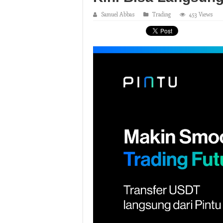
Samuel Abbas
Trading
453 Views