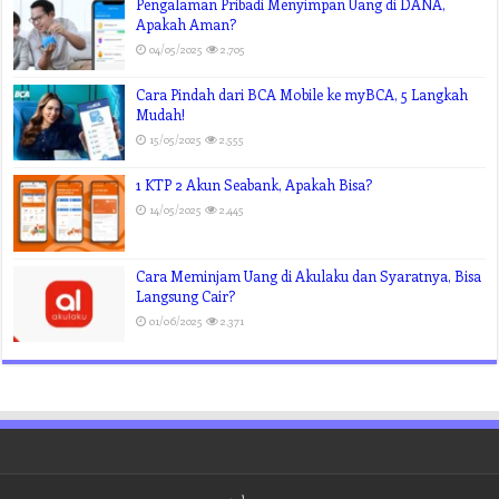
Pengalaman Pribadi Menyimpan Uang di DANA,
Apakah Aman?
04/05/2025
2,705
Cara Pindah dari BCA Mobile ke myBCA, 5 Langkah
Mudah!
15/05/2025
2,555
1 KTP 2 Akun Seabank, Apakah Bisa?
14/05/2025
2,445
Cara Meminjam Uang di Akulaku dan Syaratnya, Bisa
Langsung Cair?
01/06/2025
2,371