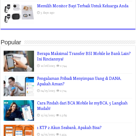
Memilih Monitor Bayi Terbaik Untuk Keluarga Anda
5 days ago
Popular
Berapa Maksimal Transfer BSI Mobile ke Bank Lain?
Ini Rinciannya!
12/06/2025
2,744
Pengalaman Pribadi Menyimpan Uang di DANA,
Apakah Aman?
04/05/2025
2,714
Cara Pindah dari BCA Mobile ke myBCA, 5 Langkah
Mudah!
15/05/2025
2,569
1 KTP 2 Akun Seabank, Apakah Bisa?
14/05/2025
2,454