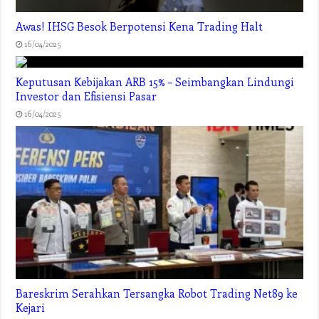
Awas! IHSG Besok Berpotensi Kena Trading Halt
16/04/2025
Keputusan Kebijakan ARB 15% – Seimbangkan Lindungi
Investor dan Efisiensi Pasar
16/04/2025
Bareskrim Serahkan Tersangka Robot Trading Net89 ke
Kejari