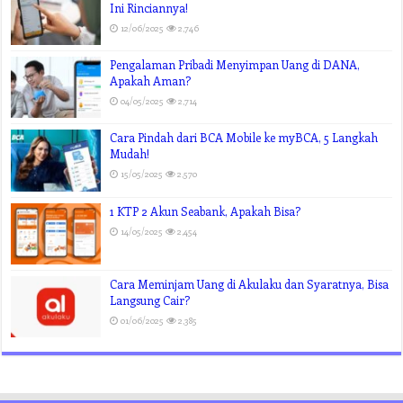
Ini Rinciannya!
12/06/2025
2,746
Pengalaman Pribadi Menyimpan Uang di DANA,
Apakah Aman?
04/05/2025
2,714
Cara Pindah dari BCA Mobile ke myBCA, 5 Langkah
Mudah!
15/05/2025
2,570
1 KTP 2 Akun Seabank, Apakah Bisa?
14/05/2025
2,454
Cara Meminjam Uang di Akulaku dan Syaratnya, Bisa
Langsung Cair?
01/06/2025
2,385