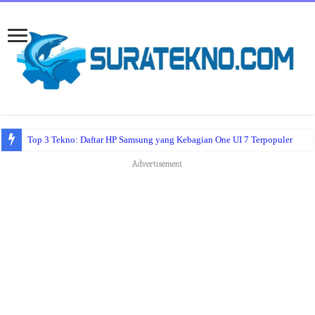
Top 3 Tekno: Daftar HP Samsung yang Kebagian One UI 7 Terpopuler
Advertisement