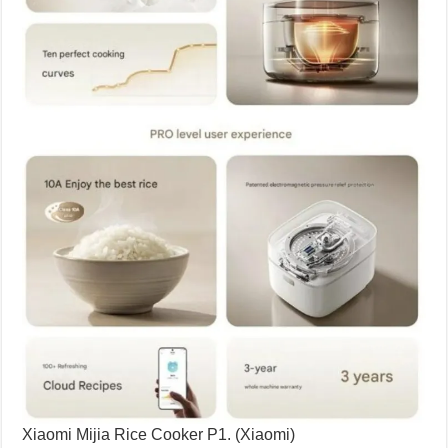
X
i
a
o
m
i
M
i
j
i
a
R
i
c
e
C
o
o
k
e
r
P
1
.
(
X
i
a
o
m
i
)