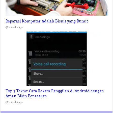
Reparasi Komputer Adalah Bisnis yang Rumit
2 weeks ago
Top 3 Tekno: Cara Rekam Panggilan di Android dengan
Aman Bikin Penasaran
2 weeks ago