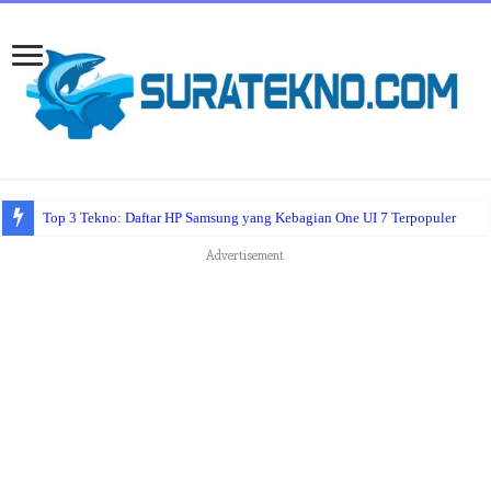
Top 3 Tekno: Daftar HP Samsung yang Kebagian One UI 7 Terpopuler
Advertisement