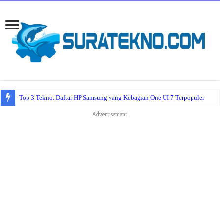
Top 3 Tekno: Daftar HP Samsung yang Kebagian One UI 7 Terpopuler
Advertisement