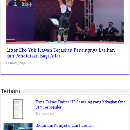
Lifter Eko Yuli Irawan Tegaskan Pentingnya Latihan
dan Pendidikan Bagi Atlet
16/04/2025
Terbaru
Top 3 Tekno: Daftar HP Samsung yang Kebagian One
UI 7 Terpopuler
9 hours ago
Glosarium Komputer dan Internet