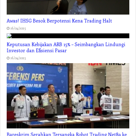
Awas! IHSG Besok Berpotensi Kena Trading Halt
16/04/2025
Keputusan Kebijakan ARB 15% – Seimbangkan Lindungi
Investor dan Efisiensi Pasar
16/04/2025
Bareskrim Serahkan Tersangka Robot Trading Net89 ke