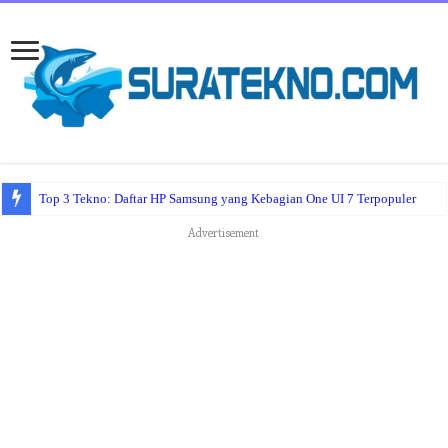
Top 3 Tekno: Daftar HP Samsung yang Kebagian One UI 7 Terpopuler
Advertisement