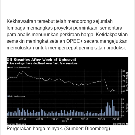
Kekhawatiran tersebut telah mendorong sejumlah
lembaga memangkas proyeksi permintaan, sementara
para analis menurunkan perkiraan harga. Ketidakpastian
semakin meningkat setelah OPEC+ secara mengejutkan
memutuskan untuk mempercepat peningkatan produksi.
P
e
r
g
e
r
a
k
a
n
h
a
r
g
a
m
i
n
y
a
k
.
(
S
u
m
b
e
r
:
B
l
o
o
m
b
e
r
g
)