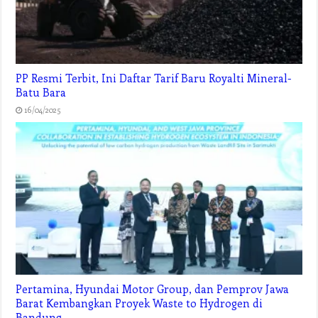
PP Resmi Terbit, Ini Daftar Tarif Baru Royalti Mineral-
Batu Bara
16/04/2025
Pertamina, Hyundai Motor Group, dan Pemprov Jawa
Barat Kembangkan Proyek Waste to Hydrogen di
Bandung