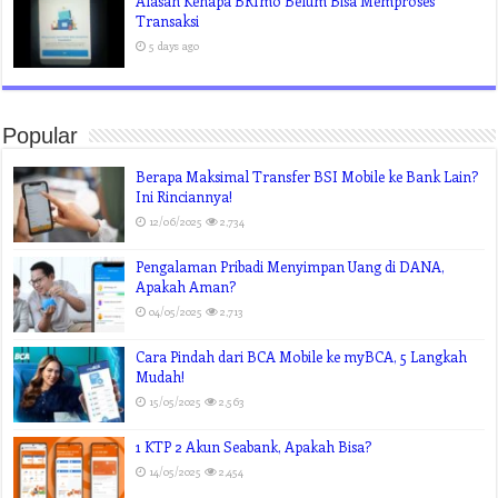
Alasan Kenapa BRImo Belum Bisa Memproses
Transaksi
5 days ago
Popular
Berapa Maksimal Transfer BSI Mobile ke Bank Lain?
Ini Rinciannya!
12/06/2025
2,734
Pengalaman Pribadi Menyimpan Uang di DANA,
Apakah Aman?
04/05/2025
2,713
Cara Pindah dari BCA Mobile ke myBCA, 5 Langkah
Mudah!
15/05/2025
2,563
1 KTP 2 Akun Seabank, Apakah Bisa?
14/05/2025
2,454