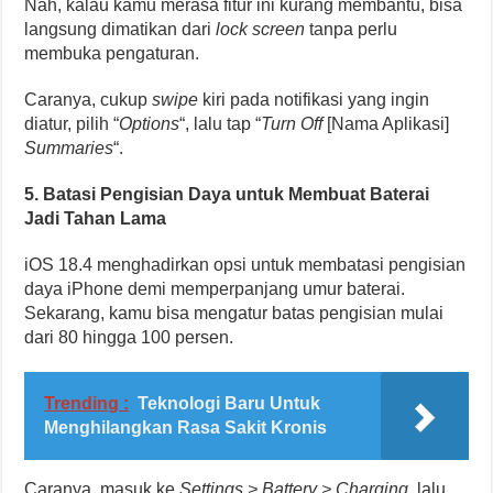
Nah, kalau kamu merasa fitur ini kurang membantu, bisa
langsung dimatikan dari
lock screen
tanpa perlu
membuka pengaturan.
Caranya, cukup
swipe
kiri pada notifikasi yang ingin
diatur, pilih “
Options
“, lalu tap “
Turn Off
[Nama Aplikasi]
Summaries
“.
5. Batasi Pengisian Daya untuk Membuat Baterai
Jadi Tahan Lama
iOS 18.4 menghadirkan opsi untuk membatasi pengisian
daya iPhone demi memperpanjang umur baterai.
Sekarang, kamu bisa mengatur batas pengisian mulai
dari 80 hingga 100 persen.
Trending :
Teknologi Baru Untuk
Menghilangkan Rasa Sakit Kronis
Caranya, masuk ke
Settings > Battery > Charging
, lalu