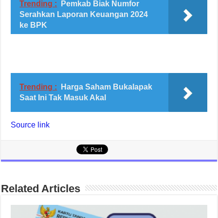
Trending :
Pemkab Biak Numfor
Serahkan Laporan Keuangan 2024
ke BPK
Trending :
Harga Saham Bukalapak
Saat Ini Tak Masuk Akal
Source link
Related Articles