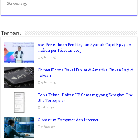
2 weeks ago
Terbaru
Aset Perusahaan Pembiayaan Syariah Capai Rp 33,90
Triliun per Februari 2025
9 hours ago
Chipset iPhone Bakal Dibuat di Amerika, Bukan Lagi di
Taiwan
9 hours ago
Top 3 Tekno: Daftar HP Samsung yang Kebagian One
UI 7 Terpopuler
1 day ago
Glosarium Komputer dan Internet
2 days ago