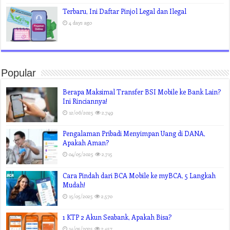
Terbaru, Ini Daftar Pinjol Legal dan Ilegal
4 days ago
Popular
Berapa Maksimal Transfer BSI Mobile ke Bank Lain?
Ini Rinciannya!
12/06/2025
2,749
Pengalaman Pribadi Menyimpan Uang di DANA,
Apakah Aman?
04/05/2025
2,715
Cara Pindah dari BCA Mobile ke myBCA, 5 Langkah
Mudah!
15/05/2025
2,570
1 KTP 2 Akun Seabank, Apakah Bisa?
14/05/2025
2,457