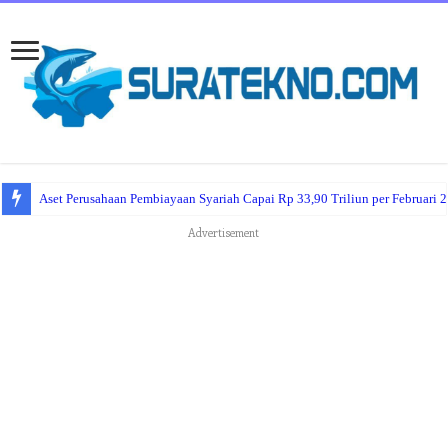
Aset Perusahaan Pembiayaan Syariah Capai Rp 33,90 Triliun per Februari 
Advertisement