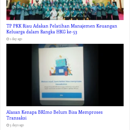
TP PKK Riau Adakan Pelatihan Manajemen Keuangan
Keluarga dalam Rangka HKG ke-53
1 day ago
Alasan Kenapa BRImo Belum Bisa Memproses
Transaksi
3 days ago