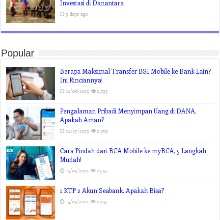
Investasi di Danantara
5 days ago
Popular
Berapa Maksimal Transfer BSI Mobile ke Bank Lain?
Ini Rinciannya!
12/06/2025
2,725
Pengalaman Pribadi Menyimpan Uang di DANA,
Apakah Aman?
04/05/2025
2,705
Cara Pindah dari BCA Mobile ke myBCA, 5 Langkah
Mudah!
15/05/2025
2,555
1 KTP 2 Akun Seabank, Apakah Bisa?
14/05/2025
2,445